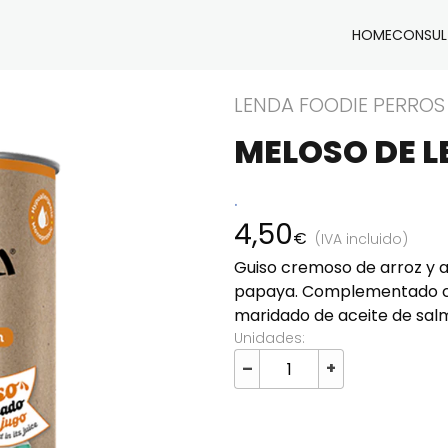
HOME
CONSULT
LENDA FOODIE PERROS
MELOSO DE L
.
4,50
€
(IVA incluido)
Guiso cremoso de arroz y a
papaya. Complementado co
maridado de aceite de salm
Unidades:
–
+