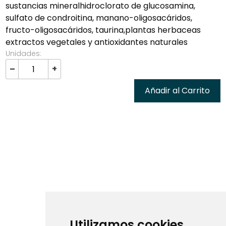
sustancias mineralhidroclorato de glucosamina,
sulfato de condroitina, manano-oligosacáridos,
fructo-oligosacáridos, taurina,plantas herbaceas
extractos vegetales y antioxidantes naturales
Unidades:
–
+
Añadir al Carrito
Utilizamos cookies